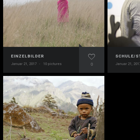
EINZELBILDER
SCHULE/S
Januar 21, 2017
·
10 pictures
0
Januar 21, 201