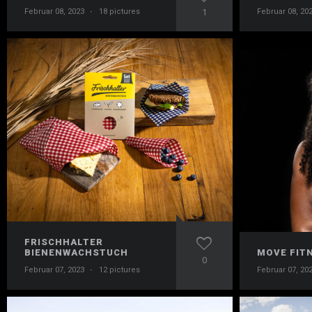
Februar 08, 2023
·
18 pictures
1
Februar 08, 20
FRISCHHALTER
BIENENWACHSTUCH
MOVE FIT
0
Februar 07, 2023
·
12 pictures
Februar 07, 20