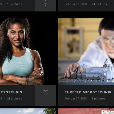
23
·
13 pictures
0
Februar 08, 2023
·
24 pictures
NESSSTUDIO
EHRFELD MICROTECHNIK
23
·
21 pictures
0
Februar 07, 2023
·
8 pictures