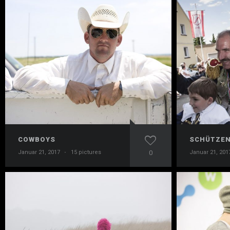
COWBOYS
SCHÜTZEN
Januar 21, 2017
·
15 pictures
0
Januar 21, 201