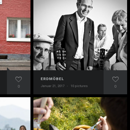
ERDMÖBEL
0
Januar 21, 2017
·
10 pictures
0