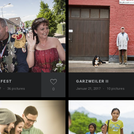
FEST
GARZWEILER II
7
·
36 pictures
0
Januar 21, 2017
·
10 pictures